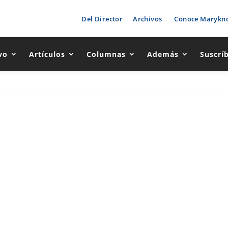
Del Director
Archivos
Conoce Marykno
vo
Artículos
Columnas
Además
Suscrí