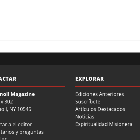
ACTAR
EXPLORAR
noll Magazine
Ediciones Anteriores
ox 302
Suscríbete
oll, NY 10545
Artículos Destacados
Noticias
Espiritualidad Misionera
ar a el editor
arios y preguntas
les