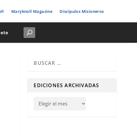
ll
Maryknoll Magazine
Discípulos Misioneros
bete
Cuando hay resultados autocompletados, puedes u
EDICIONES ARCHIVADAS