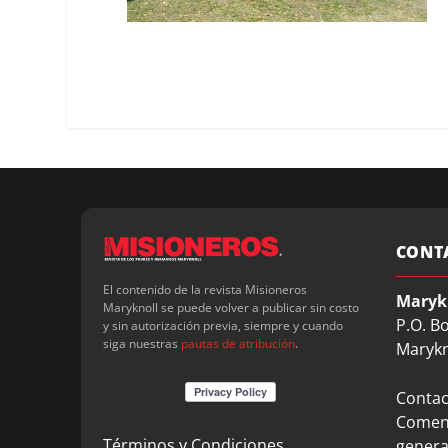
CONT
El contenido de la revista Misioneros
Maryk
Maryknoll se puede volver a publicar sin costo
P.O. B
y sin autorización previa, siempre y cuando
siga nuestras
pautas de atribución
.
Marykn
Contact
Coment
Términos y Condiciones
genera