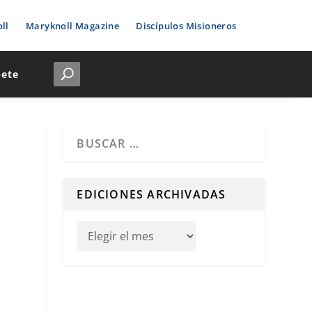
ll
Maryknoll Magazine
Discípulos Misioneros
bete
Cuando hay resultados autocompletados, puedes u
EDICIONES ARCHIVADAS