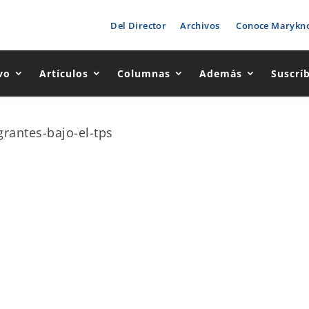
Del Director
Archivos
Conoce Marykno
vo
Artículos
Columnas
Además
Suscrí
rantes-bajo-el-tps