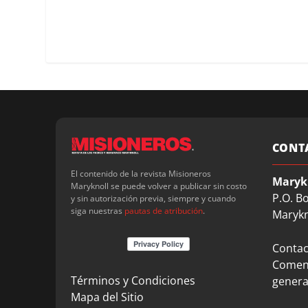
CONT
El contenido de la revista Misioneros
Maryk
Maryknoll se puede volver a publicar sin costo
P.O. B
y sin autorización previa, siempre y cuando
siga nuestras
pautas de atribución
.
Marykn
Contact
Coment
Términos y Condiciones
genera
Mapa del Sitio