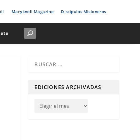
ll
Maryknoll Magazine
Discípulos Misioneros
bete
Cuando hay resultados autocompletados, puedes u
EDICIONES ARCHIVADAS