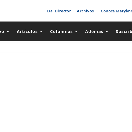
Del Director
Archivos
Conoce Marykno
vo
Artículos
Columnas
Además
Suscrí