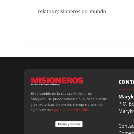
relatos misioneros del mundo
CONT
El contenido de la revista Misioneros
Maryk
Maryknoll se puede volver a publicar sin costo
P.O. B
y sin autorización previa, siempre y cuando
siga nuestras
pautas de atribución
.
Marykn
Contact
Coment