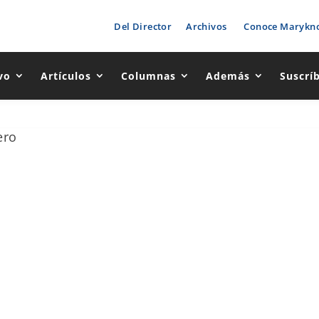
Del Director
Archivos
Conoce Marykno
vo
Artículos
Columnas
Además
Suscrí
ero