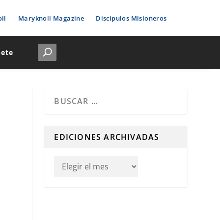
ll
Maryknoll Magazine
Discípulos Misioneros
bete
Cuando hay resultados autocompletados, puedes u
EDICIONES ARCHIVADAS