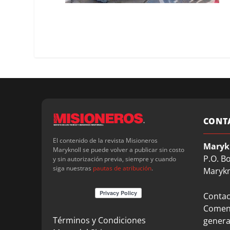
CONT
El contenido de la revista Misioneros
Maryk
Maryknoll se puede volver a publicar sin costo
P.O. B
y sin autorización previa, siempre y cuando
siga nuestras
pautas de atribución
.
Marykn
Contact
Coment
Términos y Condiciones
genera