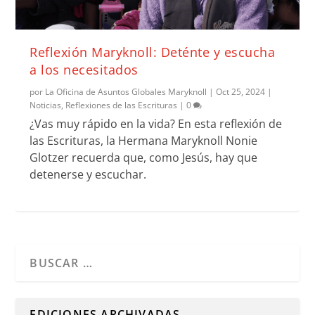
Reflexión Maryknoll: Deténte y escucha
a los necesitados
por
La Oficina de Asuntos Globales Maryknoll
|
Oct 25, 2024
|
Noticias
,
Reflexiones de las Escrituras
|
0
¿Vas muy rápido en la vida? En esta reflexión de
las Escrituras, la Hermana Maryknoll Nonie
Glotzer recuerda que, como Jesús, hay que
detenerse y escuchar.
Cuando hay resultados autocompletados, puedes utilizar l
EDICIONES ARCHIVADAS