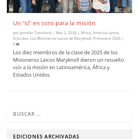
Un “sí” en coro para la misión
por
Jennifer Tomshack
|
Mar 2, 2026
|
África
,
América Latina
,
Artículos
,
Los Misioneros Laicos de Maryknoll
,
Primavera 2026
|
0
Los diez miembros de la clase de 2025 de los
Misioneros Laicos Maryknoll dieron un resuelto
«sí» a la misión en Latinoamérica, África y
Estados Unidos.
Cuando hay resultados autocompletados, puedes utilizar l
EDICIONES ARCHIVADAS