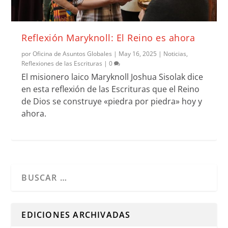
Reflexión Maryknoll: El Reino es ahora
por
Oficina de Asuntos Globales
|
May 16, 2025
|
Noticias
,
Reflexiones de las Escrituras
|
0
El misionero laico Maryknoll Joshua Sisolak dice
en esta reflexión de las Escrituras que el Reino
de Dios se construye «piedra por piedra» hoy y
ahora.
Cuando hay resultados autocompletados, puedes utilizar l
EDICIONES ARCHIVADAS