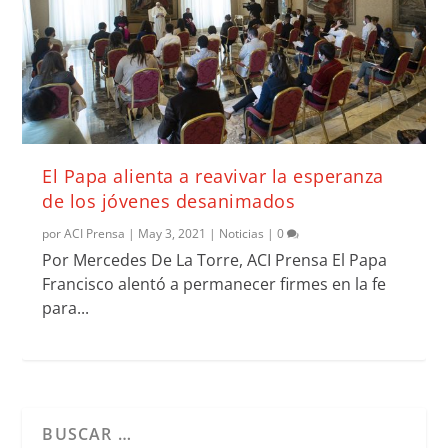
El Papa alienta a reavivar la esperanza
de los jóvenes desanimados
por
ACI Prensa
|
May 3, 2021
|
Noticias
|
0
Por Mercedes De La Torre, ACI Prensa El Papa
Francisco alentó a permanecer firmes en la fe
para...