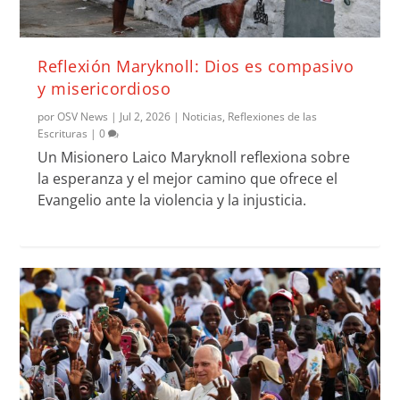
Reflexión Maryknoll: Dios es compasivo
y misericordioso
por
OSV News
|
Jul 2, 2026
|
Noticias
,
Reflexiones de las
Escrituras
|
0
Un Misionero Laico Maryknoll reflexiona sobre
la esperanza y el mejor camino que ofrece el
Evangelio ante la violencia y la injusticia.