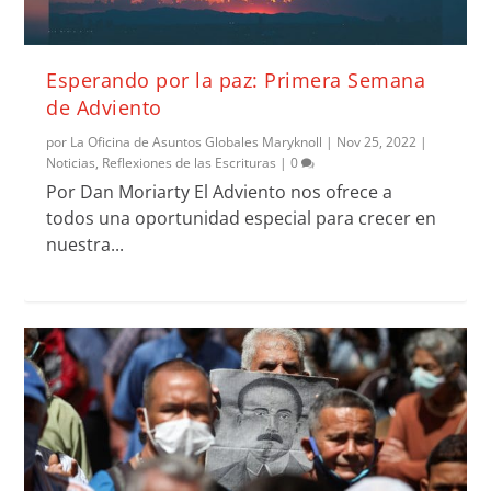
Esperando por la paz: Primera Semana
de Adviento
por
La Oficina de Asuntos Globales Maryknoll
|
Nov 25, 2022
|
Noticias
,
Reflexiones de las Escrituras
|
0
Por Dan Moriarty El Adviento nos ofrece a
todos una oportunidad especial para crecer en
nuestra...