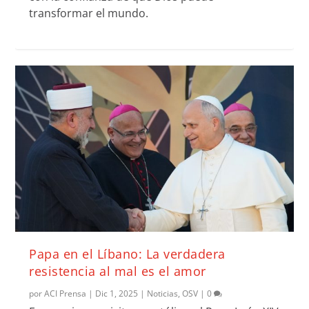
transformar el mundo.
Papa en el Líbano: La verdadera
resistencia al mal es el amor
por
ACI Prensa
|
Dic 1, 2025
|
Noticias
,
OSV
|
0