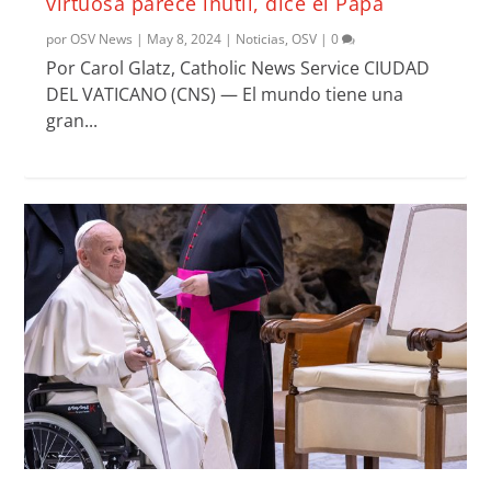
virtuosa parece inútil, dice el Papa
por
OSV News
|
May 8, 2024
|
Noticias
,
OSV
|
0
Por Carol Glatz, Catholic News Service CIUDAD
DEL VATICANO (CNS) — El mundo tiene una
gran...