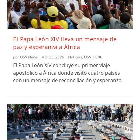
El Papa León XIV lleva un mensaje de
paz y esperanza a África
por
OSV News
|
Abr 23, 2026
|
Noticias
,
OSV
|
0
El Papa León XIV concluye su primer viaje
apostólico a África donde visitó cuatro países
con un mensaje de reconciliación y esperanza.