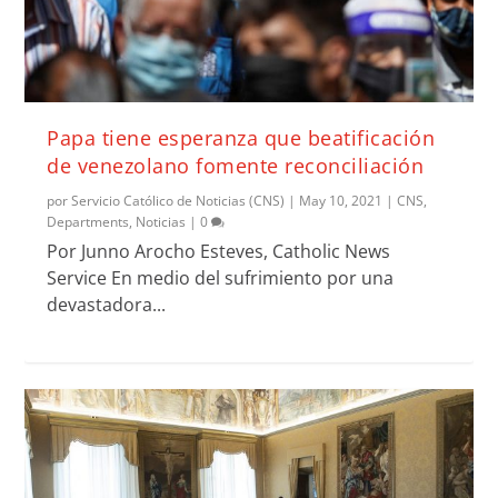
Papa tiene esperanza que beatificación
de venezolano fomente reconciliación
por
Servicio Católico de Noticias (CNS)
|
May 10, 2021
|
CNS
,
Departments
,
Noticias
|
0
Por Junno Arocho Esteves, Catholic News
Service En medio del sufrimiento por una
devastadora...