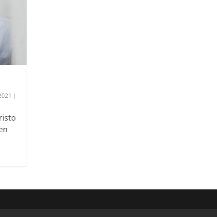
2021
|
risto
 en