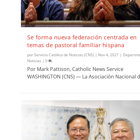
Se forma nueva federación centrada en
temas de pastoral familiar hispana
por
Servicio Católico de Noticias (CNS)
|
Nov 4, 2021
|
Departme
Noticias
|
0
Por Mark Pattison, Catholic News Service
WASHINGTON (CNS) — La Asociación Nacional de