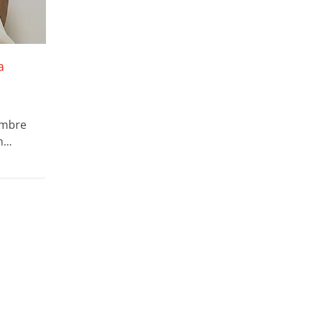
a
embre
...