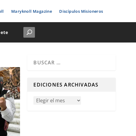
ll
Maryknoll Magazine
Discípulos Misioneros
bete
Cuando hay resultados autocompletados, puedes u
EDICIONES ARCHIVADAS