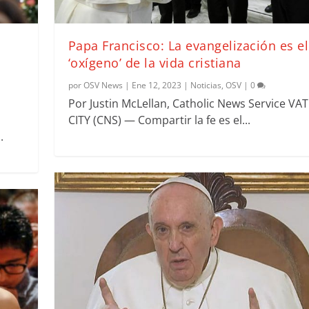
Papa Francisco: La evangelización es el
‘oxígeno’ de la vida cristiana
por
OSV News
|
Ene 12, 2023
|
Noticias
,
OSV
|
0
Por Justin McLellan, Catholic News Service VA
CITY (CNS) — Compartir la fe es el...
.