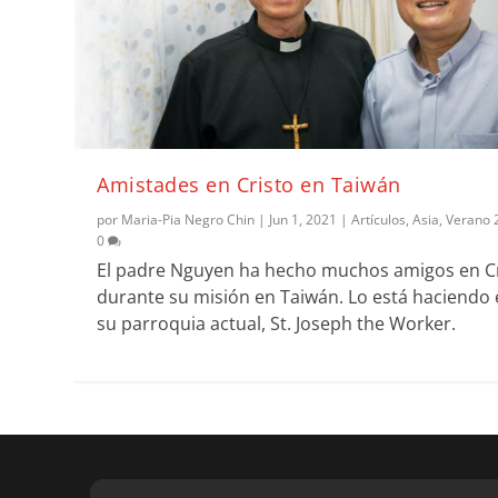
Amistades en Cristo en Taiwán
por
Maria-Pia Negro Chin
|
Jun 1, 2021
|
Artículos
,
Asia
,
Verano 
0
El padre Nguyen ha hecho muchos amigos en C
durante su misión en Taiwán. Lo está haciendo
su parroquia actual, St. Joseph the Worker.