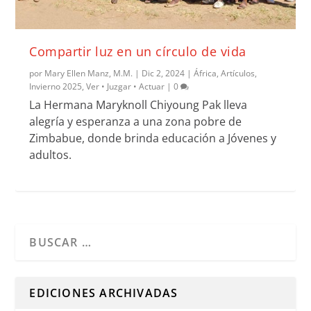
Compartir luz en un círculo de vida
por
Mary Ellen Manz, M.M.
|
Dic 2, 2024
|
África
,
Artículos
,
Invierno 2025
,
Ver • Juzgar • Actuar
|
0
La Hermana Maryknoll Chiyoung Pak lleva
alegría y esperanza a una zona pobre de
Zimbabue, donde brinda educación a Jóvenes y
adultos.
Cuando hay resultados autocompletados, puedes utilizar l
EDICIONES ARCHIVADAS