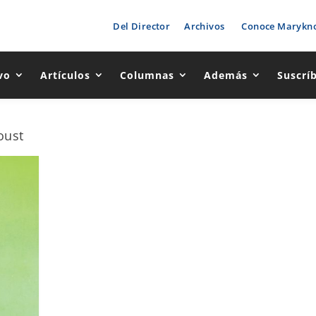
Del Director
Archivos
Conoce Marykno
vo
Artículos
Columnas
Además
Suscrí
oust