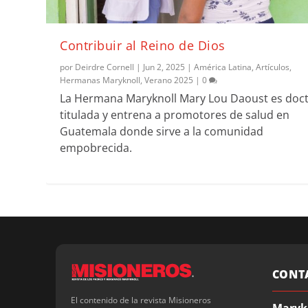
Contribuir al Reino de Dios
por
Deirdre Cornell
|
Jun 2, 2025
|
América Latina
,
Artículos
,
Hermanas Maryknoll
,
Verano 2025
|
0
La Hermana Maryknoll Mary Lou Daoust es doc
titulada y entrena a promotores de salud en
Guatemala donde sirve a la comunidad
empobrecida.
CONT
El contenido de la revista Misioneros
Maryk