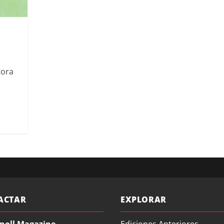
tora
ACTAR
EXPLORAR
noll Magazine
Ediciones Anteriores