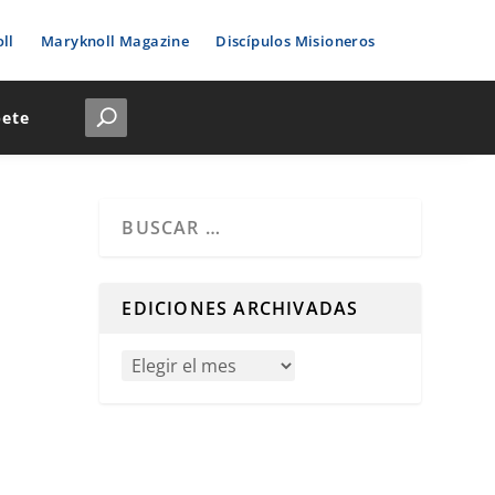
ll
Maryknoll Magazine
Discípulos Misioneros
bete
Cuando hay resultados autocompletados, puedes u
EDICIONES ARCHIVADAS