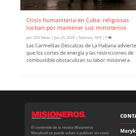
Crisis humanitaria en Cuba: religiosas
luchan por mantener sus ministerios
por
OSV News
|
Jun 23, 2026
|
Noticias
,
OSV
|
0
Las Carmelitas Descalzas de La Habana adviert
que los cortes de energía y las restricciones de
combustible obstaculizan su labor misionera.
CONT
El contenido de la revista Misioneros
Maryk
Maryknoll se puede volver a publicar sin costo