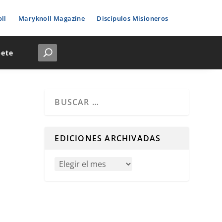
ll
Maryknoll Magazine
Discípulos Misioneros
bete
Cuando hay resultados autocompletados, puedes u
EDICIONES ARCHIVADAS