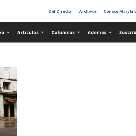
Del Director
Archivos
Conoce Marykno
vo
Artículos
Columnas
Además
Suscrí