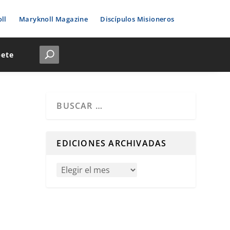
ll
Maryknoll Magazine
Discípulos Misioneros
bete
Cuando hay resultados autocompletados, puedes u
EDICIONES ARCHIVADAS