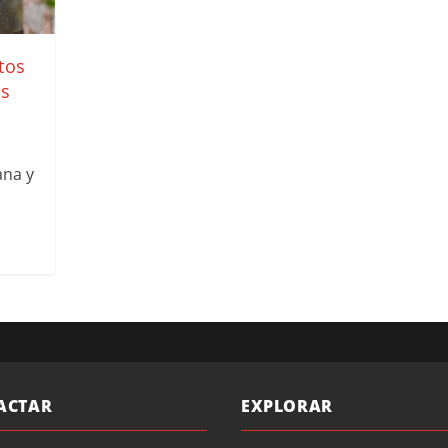
tos
os
ana y
ACTAR
EXPLORAR