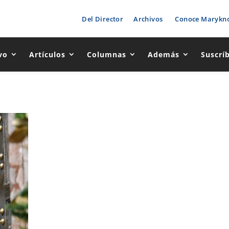
Del Director
Archivos
Conoce Marykno
vo
Artículos
Columnas
Además
Suscrí