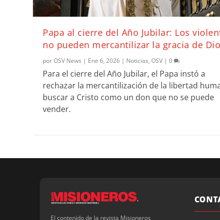
Papa al cierre del Año Jubilar: Los violen
no pueden mercantilizar la gracia de Di
por
OSV News
|
Ene 6, 2026
|
Noticias
,
OSV
|
0
Para el cierre del Año Jubilar, el Papa instó a
rechazar la mercantilización de la libertad hum
buscar a Cristo como un don que no se puede
vender.
CONT
El contenido de la revista Misioneros