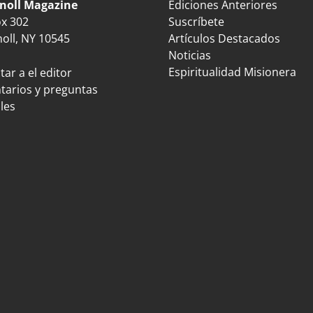
noll Magazine
Ediciones Anteriores
ox 302
Suscríbete
oll, NY 10545
Artículos Destacados
Noticias
Espiritualidad Misionera
ar a el editor
arios y preguntas
les