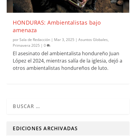
HONDURAS: Ambientalistas bajo
amenaza
por
Sala de Redacción
|
Mar 3, 2025
|
Asuntos Globales
,
Primavera 2025
|
0
El asesinato del ambientalista hondureño Juan
López el 2024, mientras salía de la iglesia, dejó a
otros ambientalistas hondureños de luto.
Cuando hay resultados autocompletados, puedes utilizar l
EDICIONES ARCHIVADAS