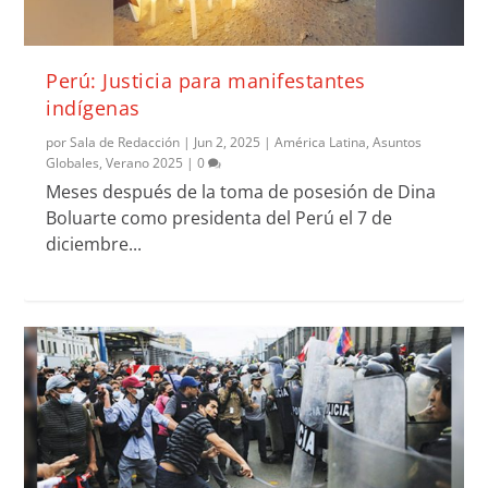
Perú: Justicia para manifestantes
indígenas
por
Sala de Redacción
|
Jun 2, 2025
|
América Latina
,
Asuntos
Globales
,
Verano 2025
|
0
Meses después de la toma de posesión de Dina
Boluarte como presidenta del Perú el 7 de
diciembre...