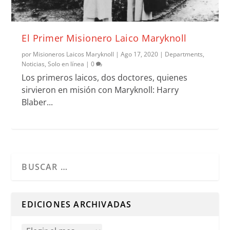
El Primer Misionero Laico Maryknoll
por
Misioneros Laicos Maryknoll
|
Ago 17, 2020
|
Departments
,
Noticias
,
Solo en línea
|
0
Los primeros laicos, dos doctores, quienes
sirvieron en misión con Maryknoll: Harry
Blaber...
Cuando hay resultados autocompletados, puedes utilizar l
EDICIONES ARCHIVADAS