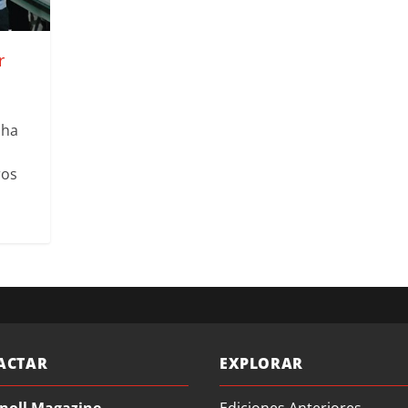
r
 ha
ros
ACTAR
EXPLORAR
noll Magazine
Ediciones Anteriores