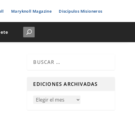
ll
Maryknoll Magazine
Discípulos Misioneros
bete
Cuando hay resultados autocompletados, puedes u
EDICIONES ARCHIVADAS