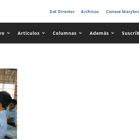
Del Director
Archivos
Conoce Marykno
vo
Artículos
Columnas
Además
Suscrí