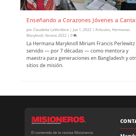
Enseñando a Corazones Jóvenes a Canta
por
Claudette LaVerdiere
|
Jun 1, 2022
|
Artículos
,
Hermanas
Maryknoll
,
Verano 2022
|
0
La Hermana Maryknoll Miriam Francis Perlewitz
servido — por 7 décadas — como mentora y
maestra para generaciones en Bangladesh y ot
sitios de misión.
CONT
El contenido de la revista Misioneros
Maryk