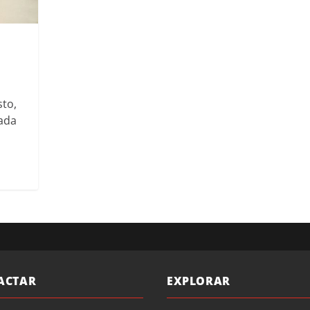
sto,
nada
ACTAR
EXPLORAR