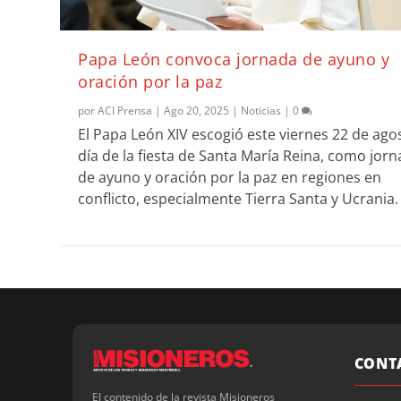
Papa León convoca jornada de ayuno y
oración por la paz
por
ACI Prensa
|
Ago 20, 2025
|
Noticias
|
0
El Papa León XIV escogió este viernes 22 de ago
día de la fiesta de Santa María Reina, como jor
de ayuno y oración por la paz en regiones en
conflicto, especialmente Tierra Santa y Ucrania.
CONT
El contenido de la revista Misioneros