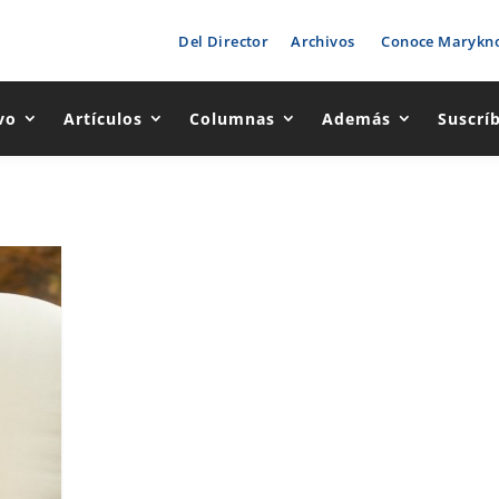
Del Director
Archivos
Conoce Marykno
vo
Artículos
Columnas
Además
Suscrí