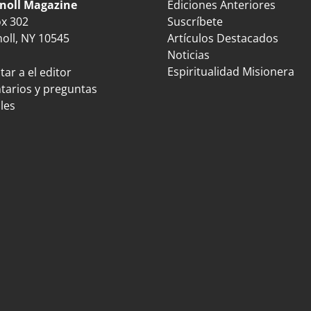
noll Magazine
Ediciones Anteriores
ox 302
Suscríbete
oll, NY 10545
Artículos Destacados
Noticias
Espiritualidad Misionera
ar a el editor
arios y preguntas
les