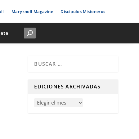
ll
Maryknoll Magazine
Discípulos Misioneros
bete
Cuando hay resultados autocompletados, puedes u
EDICIONES ARCHIVADAS