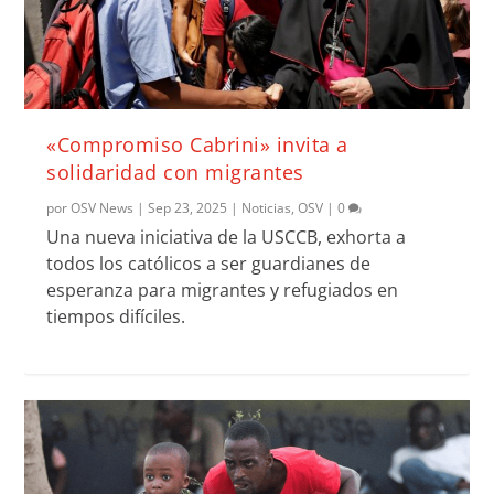
«Compromiso Cabrini» invita a
solidaridad con migrantes
por
OSV News
|
Sep 23, 2025
|
Noticias
,
OSV
|
0
Una nueva iniciativa de la USCCB, exhorta a
todos los católicos a ser guardianes de
esperanza para migrantes y refugiados en
tiempos difíciles.