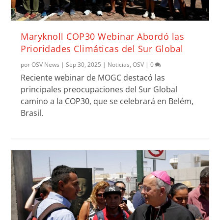
Maryknoll COP30 Webinar Abordó las
Prioridades Climáticas del Sur Global
por
OSV News
|
Sep 30, 2025
|
Noticias
,
OSV
|
0
Reciente webinar de MOGC destacó las
principales preocupaciones del Sur Global
camino a la COP30, que se celebrará en Belém,
Brasil.