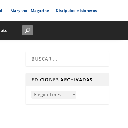
ll
Maryknoll Magazine
Discípulos Misioneros
bete
Cuando hay resultados autocompletados, puedes u
EDICIONES ARCHIVADAS