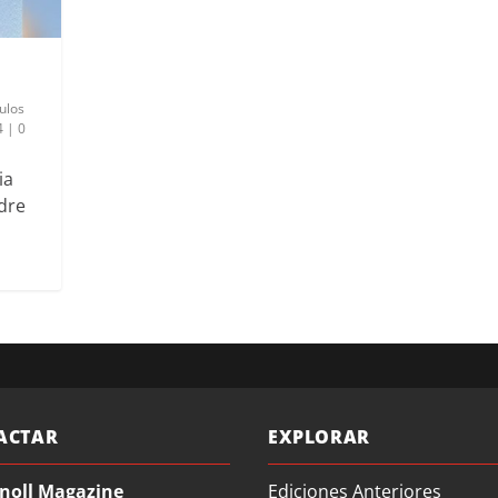
n
ulos
4
|
0
ia
dre
ACTAR
EXPLORAR
noll Magazine
Ediciones Anteriores