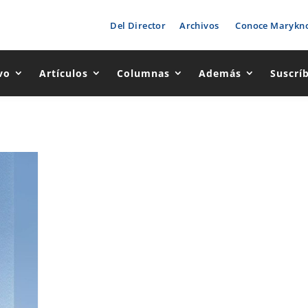
Del Director
Archivos
Conoce Marykno
vo
Artículos
Columnas
Además
Suscrí