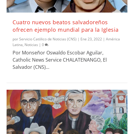
Cuatro nuevos beatos salvadoreños
ofrecen ejemplo mundial para la Iglesia
por
Servicio Católico de Noticias (CNS)
|
Ene 23, 2022
|
América
Latina
,
Noticias
|
0
Por Monseñor Oswaldo Escobar Aguilar,
Catholic News Service CHALATENANGO, El
Salvador (CNS)...