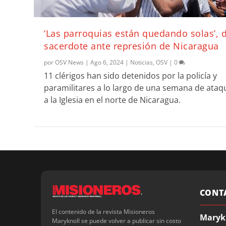
‘Las parroquias están quedando solas’, 
sacerdote ante represión de Nicaragua
por
OSV News
|
Ago 6, 2024
|
Noticias
,
OSV
|
0
11 clérigos han sido detenidos por la policía y
paramilitares a lo largo de una semana de ataq
a la Iglesia en el norte de Nicaragua.
CONT
El contenido de la revista Misioneros
Maryk
Maryknoll se puede volver a publicar sin costo