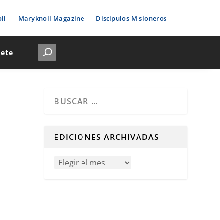
ll
Maryknoll Magazine
Discípulos Misioneros
bete
Cuando hay resultados autocompletados, puedes u
EDICIONES ARCHIVADAS