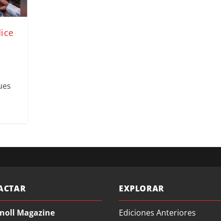
dice
ues
ACTAR
EXPLORAR
noll Magazine
Ediciones Anteriores