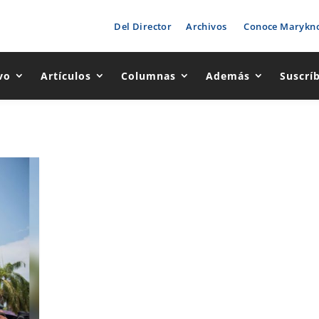
Del Director
Archivos
Conoce Marykno
vo
Artículos
Columnas
Además
Suscrí