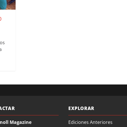
0
tos
a
ACTAR
EXPLORAR
noll Magazine
Ediciones Anteriores