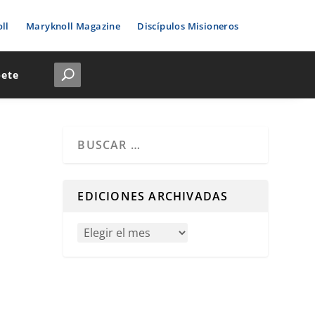
ll
Maryknoll Magazine
Discípulos Misioneros
bete
Cuando hay resultados autocompletados, puedes u
EDICIONES ARCHIVADAS