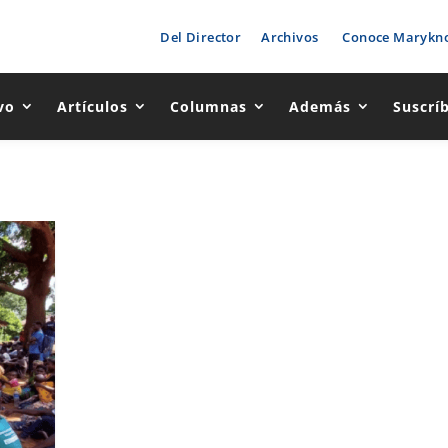
Del Director
Archivos
Conoce Marykno
vo
Artículos
Columnas
Además
Suscrí