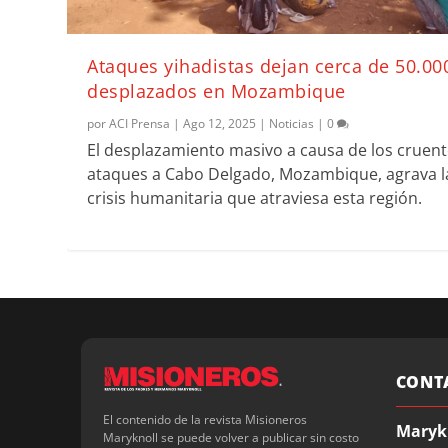
Ataques yihadistas dejan cerca de 50.00
desplazados en Mozambique
por
ACI Prensa
|
Ago 12, 2025
|
Noticias
|
0
El desplazamiento masivo a causa de los cruen
ataques a Cabo Delgado, Mozambique, agrava l
crisis humanitaria que atraviesa esta región.
CONT
El contenido de la revista Misioneros
Maryk
Maryknoll se puede volver a publicar sin costo