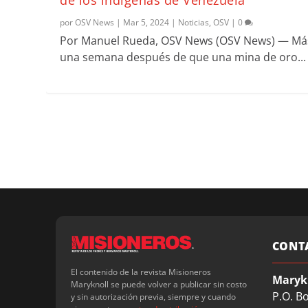
por
OSV News
|
Mar 5, 2024
|
Noticias
,
OSV
|
0
Por Manuel Rueda, OSV News (OSV News) — Má
una semana después de que una mina de oro...
CONT
El contenido de la revista Misioneros
Maryk
Maryknoll se puede volver a publicar sin costo
P.O. B
y sin autorización previa, siempre y cuando