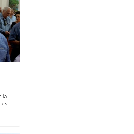
 la
 los