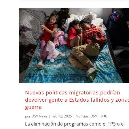
Nuevas políticas migratorias podrían
devolver gente a Estados fallidos y zona
guerra
por
OSV News
|
Feb 12, 2025
|
Noticias
,
OSV
|
0
La eliminación de programas como el TPS o el