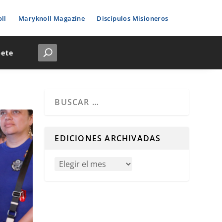
ll
Maryknoll Magazine
Discípulos Misioneros
bete
Cuando hay resultados autocompletados, puedes u
EDICIONES ARCHIVADAS