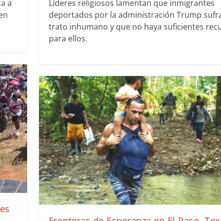
ta a
Líderes religiosos lamentan que inmigrantes
cen
deportados por la administración Trump sufr
trato inhumano y que no haya suficientes rec
para ellos.
des
Fronteras de Esperanza en El Paso, Tex