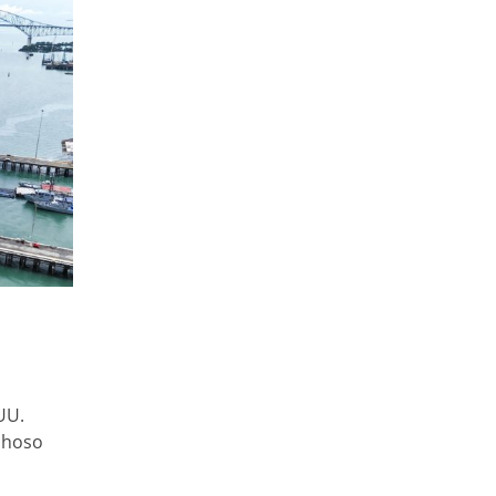
UU.
choso