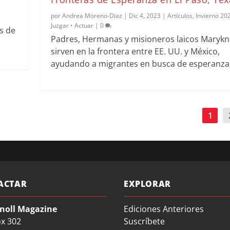
por
Andrea Moreno-Diaz
|
Dic 4, 2023
|
Artículos
,
Invierno 20
Juzgar • Actuar
|
0
s de
Padres, Hermanas y misioneros laicos Marykn
sirven en la frontera entre EE. UU. y México,
ayudando a migrantes en busca de esperanza
1
ACTAR
EXPLORAR
noll Magazine
Ediciones Anteriores
ox 302
Suscríbete