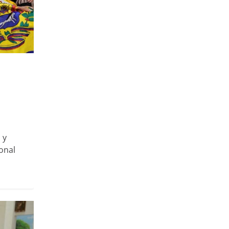
 y
onal