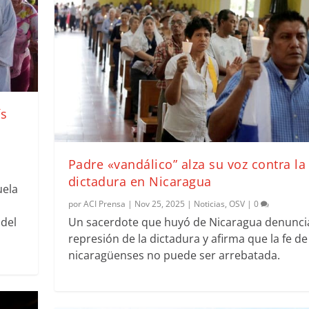
ís
Padre «vandálico” alza su voz contra la
dictadura en Nicaragua
uela
por
ACI Prensa
|
Nov 25, 2025
|
Noticias
,
OSV
|
0
 del
Un sacerdote que huyó de Nicaragua denuncia
represión de la dictadura y afirma que la fe de
nicaragüenses no puede ser arrebatada.