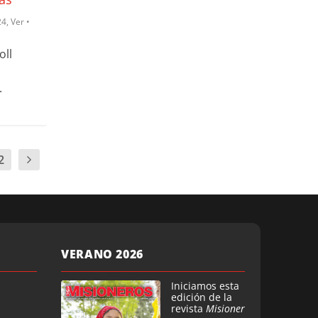
24
,
Ver •
oll
.
2
VERANO 2026
Iniciamos esta
edición de la
revista
Misioner