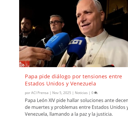
Papa pide diálogo por tensiones entre
Estados Unidos y Venezuela
por
ACI Prensa
|
Nov 5, 2025
|
Noticias
|
0
Papa León XIV pide hallar soluciones ante dece
de muertes y problemas entre Estados Unidos 
Venezuela, llamando a la paz y la justicia.