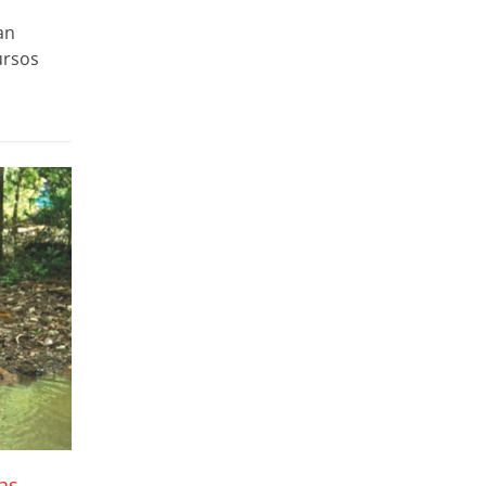
an
ursos
as