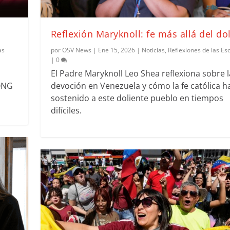
Reflexión Maryknoll: fe más allá del do
as
por
OSV News
|
Ene 15, 2026
|
Noticias
,
Reflexiones de las Esc
|
0
El Padre Maryknoll Leo Shea reflexiona sobre l
ONG
devoción en Venezuela y cómo la fe católica h
sostenido a este doliente pueblo en tiempos
difíciles.