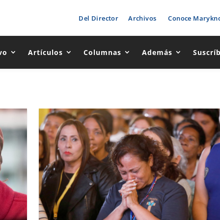
Del Director
Archivos
Conoce Marykno
vo
Artículos
Columnas
Además
Suscrí