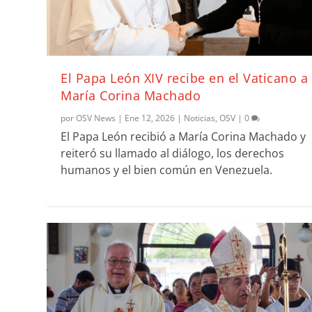
El Papa León XIV recibe en el Vaticano a
María Corina Machado
por
OSV News
|
Ene 12, 2026
|
Noticias
,
OSV
|
0
El Papa León recibió a María Corina Machado y
reiteró su llamado al diálogo, los derechos
humanos y el bien común en Venezuela.