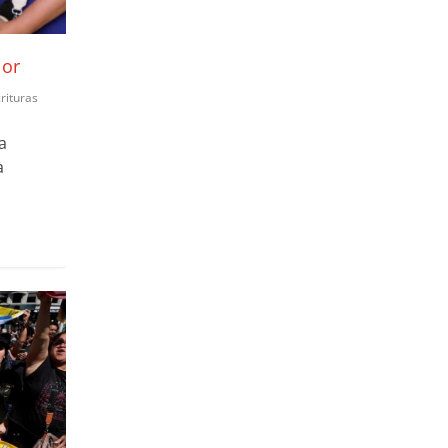
lor
rituras
a
a