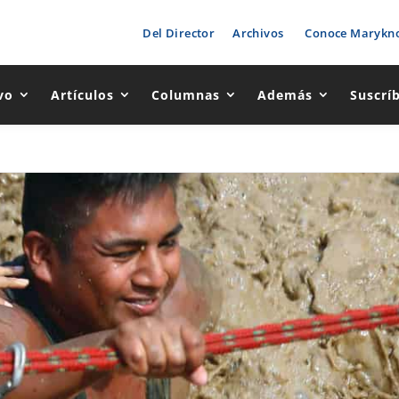
Del Director
Archivos
Conoce Marykno
vo
Artículos
Columnas
Además
Suscrí