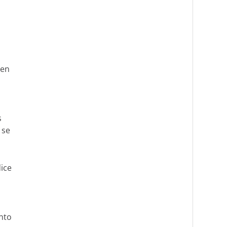
 en
s
 se
ice
nto