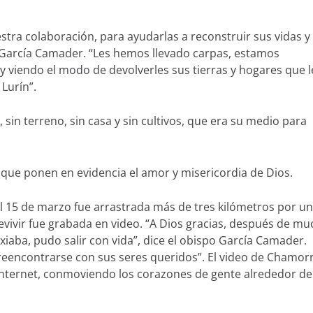
stra colaboración, para ayudarlas a reconstruir sus vidas y
os García Camader. “Les hemos llevado carpas, estamos
y viendo el modo de devolverles sus tierras y hogares que l
Lurín”.
in terreno, sin casa y sin cultivos, que era su medio para
que ponen en evidencia el amor y misericordia de Dios.
l 15 de marzo fue arrastrada más de tres kilómetros por un
evivir fue grabada en video. “A Dios gracias, después de m
ixiaba, pudo salir con vida”, dice el obispo García Camader.
reencontrarse con sus seres queridos”. El video de Chamor
Internet, conmoviendo los corazones de gente alrededor de