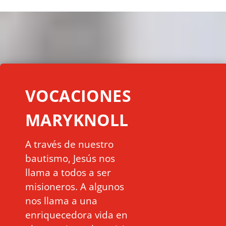
VOCACIONES
MARYKNOLL
A través de nuestro
bautismo, Jesús nos
llama a todos a ser
misioneros. A algunos
nos llama a una
enriquecedora vida en