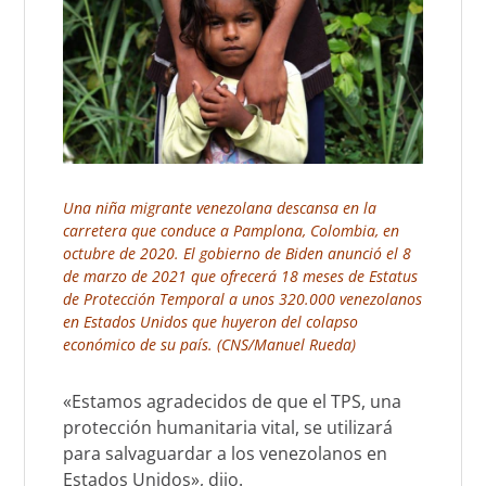
Una niña migrante venezolana descansa en la
carretera que conduce a Pamplona, Colombia, en
octubre de 2020. El gobierno de Biden anunció el 8
de marzo de 2021 que ofrecerá 18 meses de Estatus
de Protección Temporal a unos 320.000 venezolanos
en Estados Unidos que huyeron del colapso
económico de su país. (CNS/Manuel Rueda)
«Estamos agradecidos de que el TPS, una
protección humanitaria vital, se utilizará
para salvaguardar a los venezolanos en
Estados Unidos», dijo.