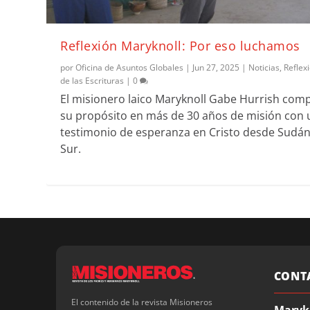
Reflexión Maryknoll: Por eso luchamos
por
Oficina de Asuntos Globales
|
Jun 27, 2025
|
Noticias
,
Reflex
de las Escrituras
|
0
El misionero laico Maryknoll Gabe Hurrish com
su propósito en más de 30 años de misión con 
testimonio de esperanza en Cristo desde Sudán
Sur.
CONT
El contenido de la revista Misioneros
Maryk