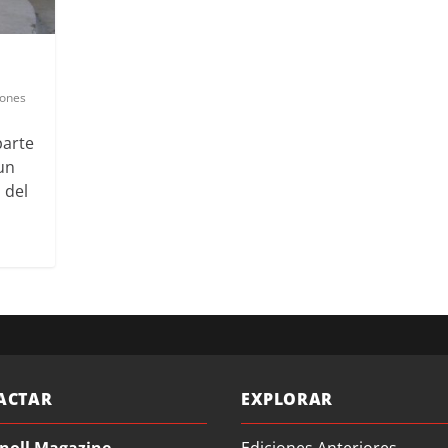
iones
parte
un
 del
ACTAR
EXPLORAR
noll Magazine
Ediciones Anteriores