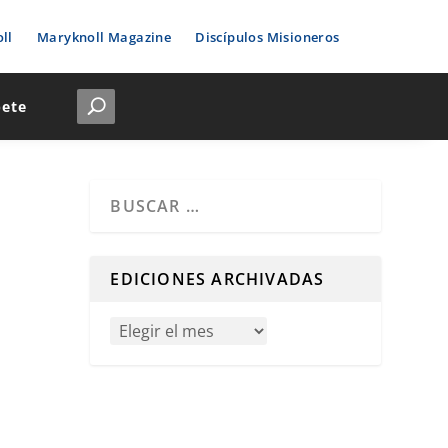
ll
Maryknoll Magazine
Discípulos Misioneros
bete
Cuando hay resultados autocompletados, puedes u
EDICIONES ARCHIVADAS