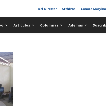
Del Director
Archivos
Conoce Marykno
vo
Artículos
Columnas
Además
Suscrí