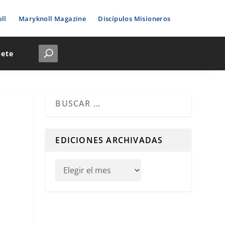
ll
Maryknoll Magazine
Discípulos Misioneros
bete
Cuando hay resultados autocompletados, puedes u
EDICIONES ARCHIVADAS