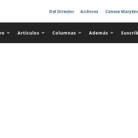
Del Director
Archivos
Conoce Marykno
vo
Artículos
Columnas
Además
Suscrí