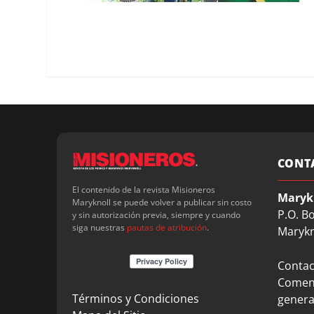
CONT
El contenido de la revista Misioneros
Maryk
Maryknoll se puede volver a publicar sin costo
P.O. B
y sin autorización previa, siempre y cuando
siga nuestras
pautas de atribución
.
Marykn
Contact
Coment
Términos y Condiciones
genera