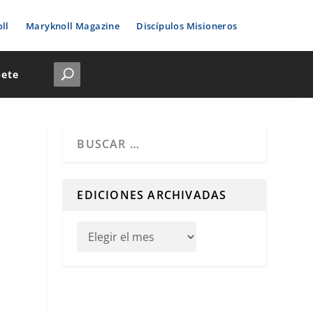
ll
Maryknoll Magazine
Discípulos Misioneros
bete
Cuando hay resultados autocompletados, puedes u
EDICIONES ARCHIVADAS