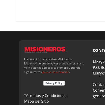
CONT
El contenido de la revista Misioneros
Maryk
Maryknoll se puede volver a publicar sin costo
P.O. B
y sin autorización previa, siempre y cuando
siga nuestras
pautas de atribución
.
Marykn
Contact
Coment
Términos y Condiciones
genera
Mapa del Sitio