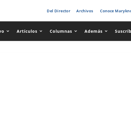
Del Director
Archivos
Conoce Marykno
vo
Artículos
Columnas
Además
Suscrí