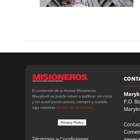
CONT
El contenido de la revista Misioneros
Maryk
Maryknoll se puede volver a publicar sin costo
P.O. B
y sin autorización previa, siempre y cuando
siga nuestras
pautas de atribución
.
Marykn
Contact
Coment
Términos y Condiciones
genera