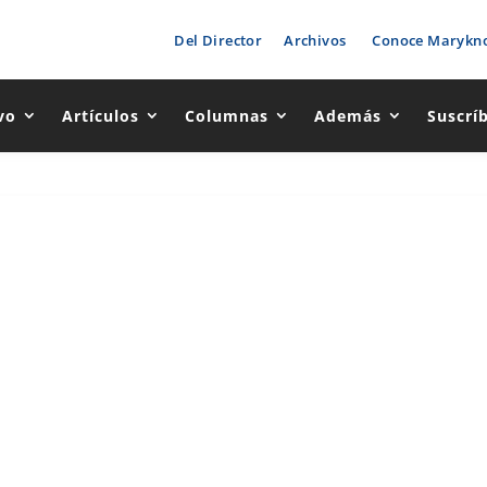
Del Director
Archivos
Conoce Marykno
vo
Artículos
Columnas
Además
Suscrí