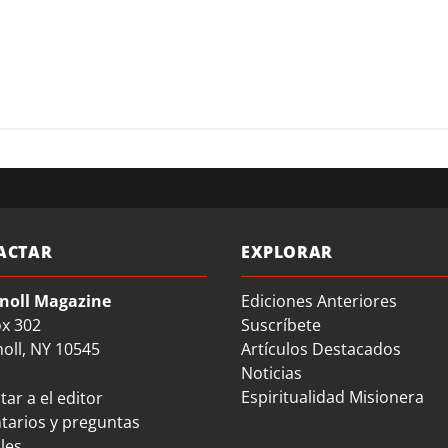
ACTAR
EXPLORAR
noll Magazine
Ediciones Anteriores
ox 302
Suscríbete
oll, NY 10545
Artículos Destacados
Noticias
Espiritualidad Misionera
ar a el editor
arios y preguntas
les