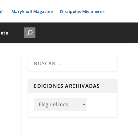
ll
Maryknoll Magazine
Discípulos Misioneros
bete
Cuando hay resultados autocompletados, puedes u
EDICIONES ARCHIVADAS