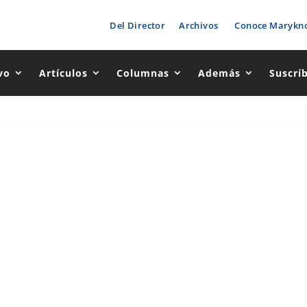
Del Director
Archivos
Conoce Marykno
vo
Artículos
Columnas
Además
Suscrí