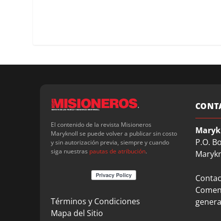
CONT
El contenido de la revista Misioneros
Maryk
Maryknoll se puede volver a publicar sin costo
P.O. B
y sin autorización previa, siempre y cuando
siga nuestras
pautas de atribución
.
Marykn
Contact
Coment
Términos y Condiciones
genera
Mapa del Sitio