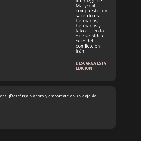
liderazgo de
Maryknoll —
compuesto por
sacerdotes,
hermanos,
hermanas y
laicos— en la
que se pide el
cese del
conflicto en
Irán.
DESCARGA ESTA
EDICIÓN
deas. ¡Descárgalo ahora y embárcate en un viaje de