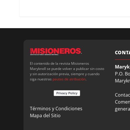
CONT
El contenido de la revista Misioneros
Maryk
Maryknoll se puede volver a publicar sin costo
P.O. B
y sin autorización previa, siempre y cuando
siga nuestras
pautas de atribución
.
Marykn
Contact
Coment
Términos y Condiciones
genera
Mapa del Sitio