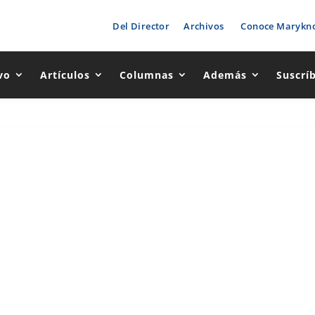
Del Director
Archivos
Conoce Marykno
vo
Artículos
Columnas
Además
Suscrí