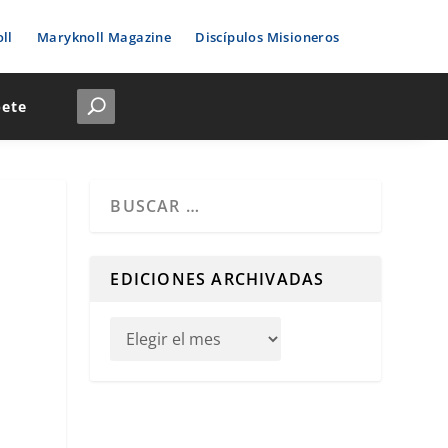
ll
Maryknoll Magazine
Discípulos Misioneros
bete
Cuando hay resultados autocompletados, puedes u
EDICIONES ARCHIVADAS