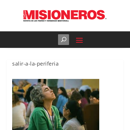
salir-a-la-periferia