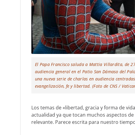
El Papa Francisco saluda a Mattia Villardita, de 2
audiencia general en el Patio San Dámaso del Palac
una nueva serie de charlas en audiencia centradas
evangelización, fe y libertad. (Foto de CNS / Vatic
Los temas de «libertad, gracia y forma de vida 
actualidad ya que tocan muchos aspectos de la
relevante. Parece escrita para nuestro tiempo