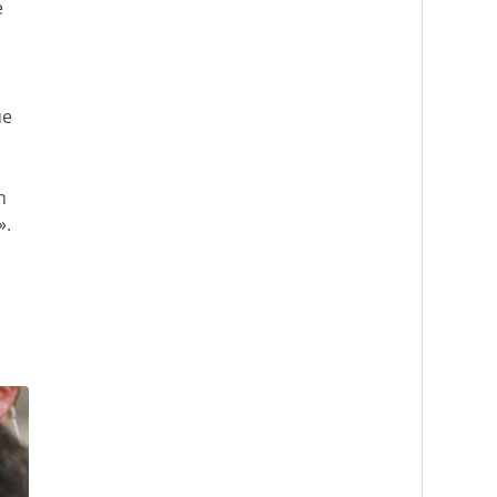
e
ue
n
».