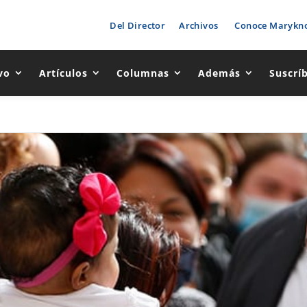
Del Director
Archivos
Conoce Marykno
vo
Artículos
Columnas
Además
Suscrí