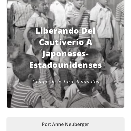
Liberando Del
Cautiverio A
Japoneses-
Estadounidenses
Tiempo de lectura:
6
minutos
Por: Anne Neuberger