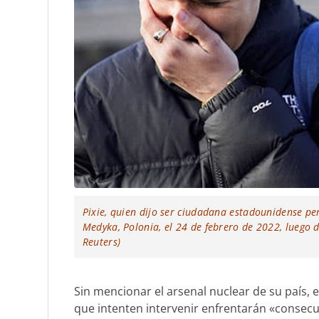
Pixie, quien dijo ser ciudadana estadounidense per
Medyka, Polonia, el 24 de febrero de 2022, luego d
Reuters)
Sin mencionar el arsenal nuclear de su país, e
que intenten intervenir enfrentarán «consecu