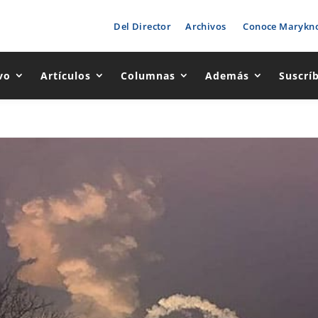
Del Director
Archivos
Conoce Marykno
vo
Artículos
Columnas
Además
Suscrí