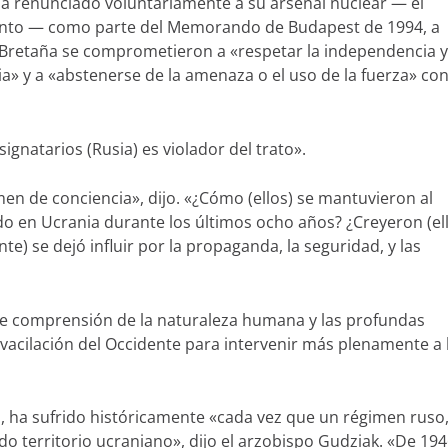
ía renunciado voluntariamente a su arsenal nuclear — el
nto — como parte del Memorando de Budapest de 1994, a
n Bretaña se comprometieron a «respetar la independencia y
ia» y a «abstenerse de la amenaza o el uso de la fuerza» co
ignatarios (Rusia) es violador del trato».
en de conciencia», dijo. «¿Cómo (ellos) se mantuvieron al
o en Ucrania durante los últimos ocho años? ¿Creyeron (el
nte) se dejó influir por la propaganda, la seguridad, y las
de comprensión de la naturaleza humana y las profundas
 vacilación del Occidente para intervenir más plenamente a 
no, ha sufrido históricamente «cada vez que un régimen ruso,
do territorio ucraniano», dijo el arzobispo Gudziak. «De 194