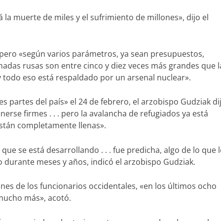
á la muerte de miles y el sufrimiento de millones», dijo el
ó, pero «según varios parámetros, ya sean presupuestos,
rmadas rusas son entre cinco y diez veces más grandes que l
y todo eso está respaldado por un arsenal nuclear».
partes del país» el 24 de febrero, el arzobispo Gudziak di
rse firmes . . . pero la avalancha de refugiados ya está
están completamente llenas».
que se está desarrollando . . . fue predicha, algo de lo que 
 durante meses y años, indicó el arzobispo Gudziak.
ones de los funcionarios occidentales, «en los últimos ocho
 mucho más», acotó.