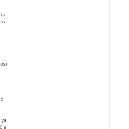
 la
ntra
los)
lo
 ya
6 a