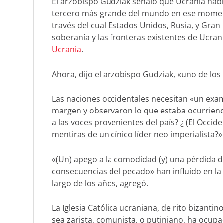
El arzobispo Gudziak señaló que Ucrania hab
tercero más grande del mundo en ese mome
través del cual Estados Unidos, Rusia, y Gra
soberanía y las fronteras existentes de Ucran
Ucrania
.
Ahora, dijo el arzobispo Gudziak, «uno de los s
Las naciones occidentales necesitan «un exam
margen y observaron lo que estaba ocurriend
a las voces provenientes del país? ¿ (El Occide
mentiras de un cínico líder neo imperialista?»
«(Un) apego a la comodidad (y) una pérdida 
consecuencias del pecado» han influido en la
largo de los años, agregó.
La Iglesia Católica ucraniana, de rito bizanti
sea zarista, comunista, o putiniano, ha ocupa