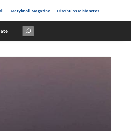
ll
Maryknoll Magazine
Discípulos Misioneros
bete