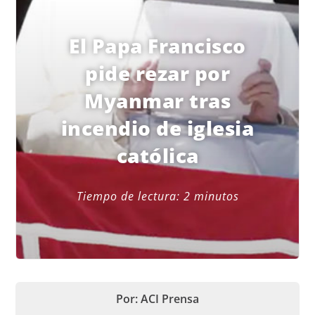
El Papa Francisco
pide rezar por
Myanmar tras
incendio de iglesia
católica
Tiempo de lectura:
2
minutos
Por: ACI Prensa