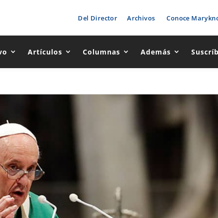
Del Director
Archivos
Conoce Marykno
vo
Artículos
Columnas
Además
Suscrí