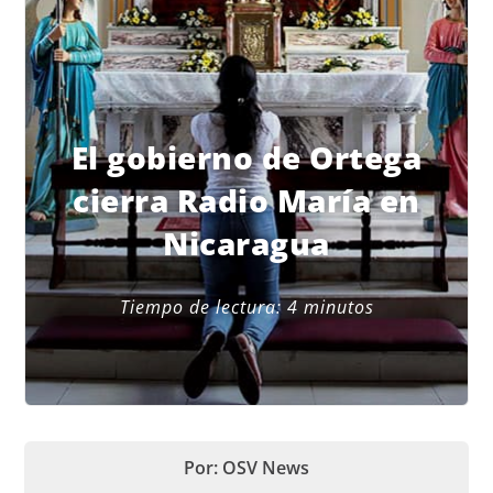
El gobierno de Ortega
cierra Radio María en
Nicaragua
Tiempo de lectura:
4
minutos
Por: OSV News