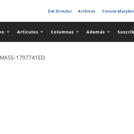
Del Director
Archivos
Conoce Marykno
vo
Artículos
Columnas
Además
Suscrí
-MASS-1797741ED