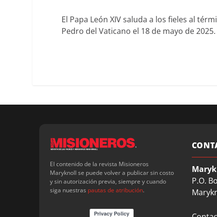
El Papa León XIV saluda a los fieles al tér
Pedro del Vaticano el 18 de mayo de 2025
CONT
El contenido de la revista Misioneros
Maryk
Maryknoll se puede volver a publicar sin costo
P.O. B
y sin autorización previa, siempre y cuando
siga nuestras
pautas de atribución
.
Marykn
Contact