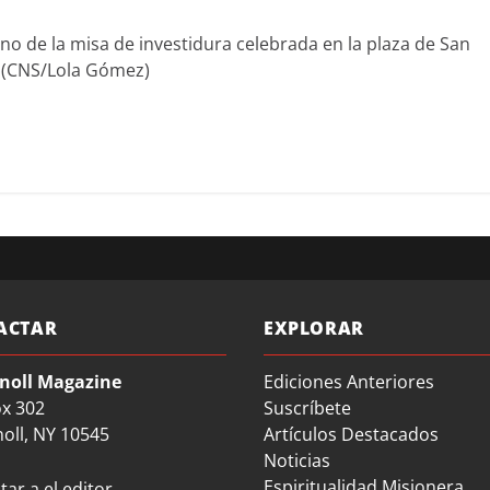
mino de la misa de investidura celebrada en la plaza de San
. (CNS/Lola Gómez)
ACTAR
EXPLORAR
noll Magazine
Ediciones Anteriores
ox 302
Suscríbete
oll, NY 10545
Artículos Destacados
Noticias
Espiritualidad Misionera
ar a el editor