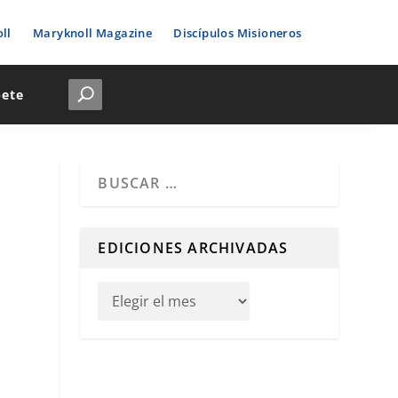
ll
Maryknoll Magazine
Discípulos Misioneros
bete
Cuando hay resultados autocompletados, puedes u
EDICIONES ARCHIVADAS