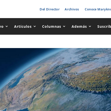
Del Director
Archivos
Conoce Marykno
vo
Artículos
Columnas
Además
Suscrí