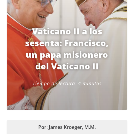
Vaticano II a los
sesenta: Francisco,
un papa misionero
del Vaticano II
Tiempo de lectura:
4
minutos
Por: James Kroeger, M.M.