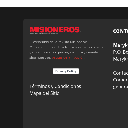
CONT
El contenido de la revista Misioneros
Maryk
Maryknoll se puede volver a publicar sin costo
P.O. B
y sin autorización previa, siempre y cuando
siga nuestras
pautas de atribución
.
Marykn
Contact
Coment
Términos y Condiciones
genera
Mapa del Sitio