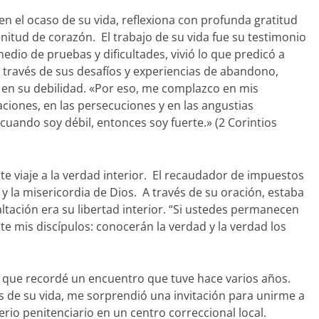
 en el ocaso de su vida, reflexiona con profunda gratitud
nitud de corazón. El trabajo de su vida fue su testimonio
edio de pruebas y dificultades, vivió lo que predicó a
A través de sus desafíos y experiencias de abandono,
o en su debilidad. «Por eso, me complazco en mis
vaciones, en las persecuciones y en las angustias
uando soy débil, entonces soy fuerte.» (2 Corintios
ste viaje a la verdad interior. El recaudador de impuestos
y la misericordia de Dios. A través de su oración, estaba
ación era su libertad interior. “Si ustedes permanecen
e mis discípulos: conocerán la verdad y la verdad los
a que recordé un encuentro que tuve hace varios años.
 de su vida, me sorprendió una invitación para unirme a
rio penitenciario en un centro correccional local.