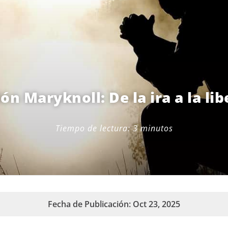
ón Maryknoll: De la ira a la li
Tiempo de lectura:
3
minutos
Fecha de Publicación: Oct 23, 2025