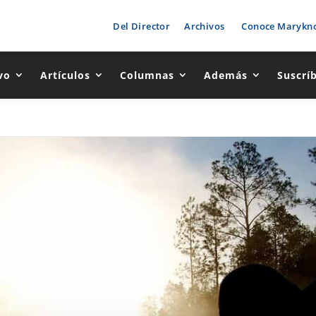
Del Director
Archivos
Conoce Marykno
vo
Artículos
Columnas
Además
Suscrí