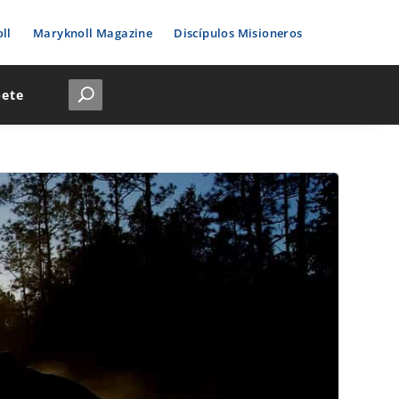
ll
Maryknoll Magazine
Discípulos Misioneros
bete