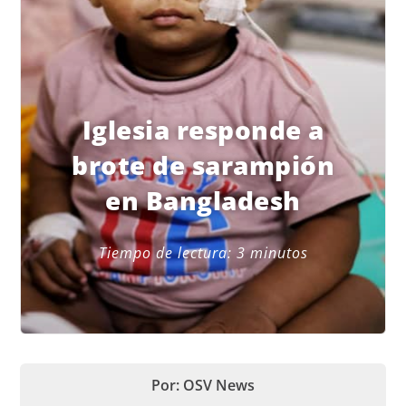
Iglesia responde a
brote de sarampión
en Bangladesh
Tiempo de lectura:
3
minutos
Por: OSV News