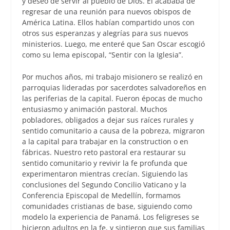
y deseo de servir al pueblo de Dios. Él acababa de
regresar de una reunión para nuevos obispos de
América Latina. Ellos habían compartido unos con
otros sus esperanzas y alegrías para sus nuevos
ministerios. Luego, me enteré que San Oscar escogió
como su lema episcopal, “Sentir con la Iglesia”.
Por muchos años, mi trabajo misionero se realizó en
parroquias lideradas por sacerdotes salvadoreños en
las periferias de la capital. Fueron épocas de mucho
entusiasmo y animación pastoral. Muchos
pobladores, obligados a dejar sus raíces rurales y
sentido comunitario a causa de la pobreza, migraron
a la capital para trabajar en la construction o en
fábricas. Nuestro reto pastoral era restaurar su
sentido comunitario y revivir la fe profunda que
experimentaron mientras crecían. Siguiendo las
conclusiones del Segundo Concilio Vaticano y la
Conferencia Episcopal de Medellín, formamos
comunidades cristianas de base, siguiendo como
modelo la experiencia de Panamá. Los feligreses se
hicieron adultos en la fe, y sintieron que sus familias