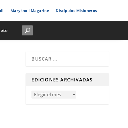
ll
Maryknoll Magazine
Discípulos Misioneros
bete
Cuando hay resultados autocompletados, puedes u
EDICIONES ARCHIVADAS