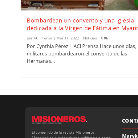
Bombardean un convento y una iglesia
dedicada a la Virgen de Fátima en Mya
por
ACI Prensa
|
Mar 11, 2022
|
Noticias
|
0
Por Cynthia Pérez | ACI Prensa Hace unos días,
militares bombardearon el convento de las
Hermanas...
CONT
El contenido de la revista Misioneros
Maryk
Maryknoll se puede volver a publicar sin costo