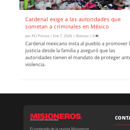
Cardenal exige a las autoridades que
sometan a criminales en México
por
ACI Prensa
|
Ene 7, 2026
|
Noticias
|
0
Cardenal mexicano insta al pueblo a promover 
justicia desde la familia y aseguró que las
autoridades tienen el mandato de proteger ante
violencia.
CONT
El contenido de la revista Misioneros