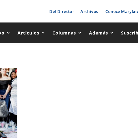
Del Director
Archivos
Conoce Marykno
vo
Artículos
Columnas
Además
Suscrí