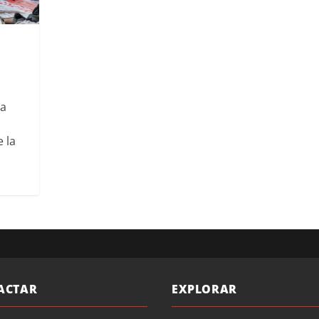
la
 la
ACTAR
EXPLORAR