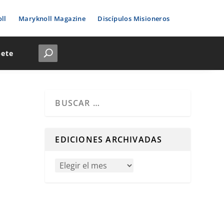
ll
Maryknoll Magazine
Discípulos Misioneros
bete
Cuando hay resultados autocompletados, puedes u
EDICIONES ARCHIVADAS