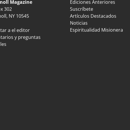
noll Magazine
Ediciones Anteriores
ox 302
Suscríbete
oll, NY 10545
Artículos Destacados
Noticias
Espiritualidad Misionera
ar a el editor
arios y preguntas
les