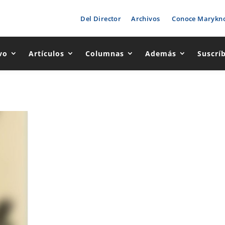
Del Director
Archivos
Conoce Marykno
vo
Artículos
Columnas
Además
Suscrí