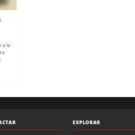
o
 a la
ero
l
ACTAR
EXPLORAR