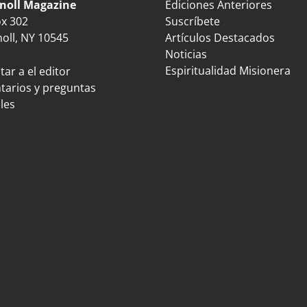
noll Magazine
Ediciones Anteriores
ox 302
Suscríbete
oll, NY 10545
Artículos Destacados
Noticias
Espiritualidad Misionera
ar a el editor
arios y preguntas
les