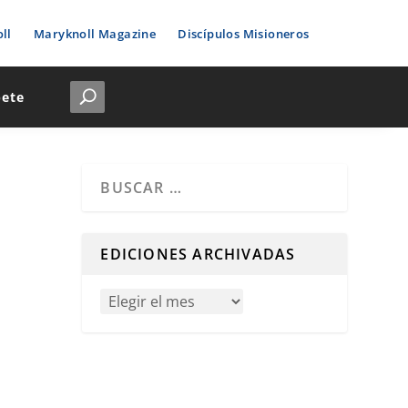
ll
Maryknoll Magazine
Discípulos Misioneros
bete
Cuando hay resultados autocompletados, puedes u
EDICIONES ARCHIVADAS