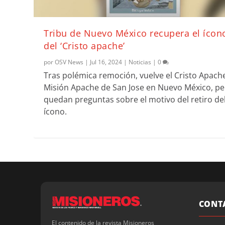
Tribu de Nuevo México recupera el ícon
del ‘Cristo apache’
por
OSV News
|
Jul 16, 2024
|
Noticias
|
0
Tras polémica remoción, vuelve el Cristo Apache
Misión Apache de San Jose en Nuevo México, p
quedan preguntas sobre el motivo del retiro de
ícono.
CONT
El contenido de la revista Misioneros