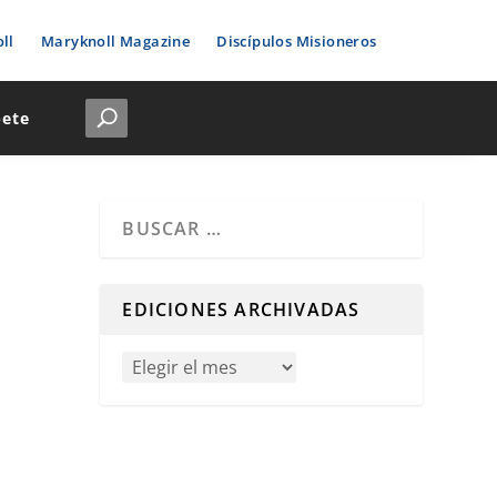
ll
Maryknoll Magazine
Discípulos Misioneros
bete
Cuando hay resultados autocompletados, puedes u
EDICIONES ARCHIVADAS