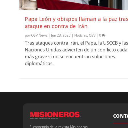
Papa León y obispos llaman a la paz tra
ataque en contra de Irán
por
OSV News
|
Jun 23, 2025
|
Noticias
,
OSV
|
0
Tras ataques contra Irán, el Papa, la USCCB y la
Naciones Unidas advierten de un conflicto cada
más grave si no se encuentran soluciones
diplomáticas.
CONT
El contenido de la revista Misioneros