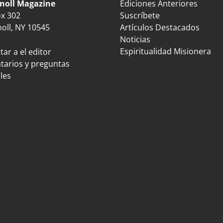
noll Magazine
Ediciones Anteriores
ox 302
Suscríbete
oll, NY 10545
Artículos Destacados
Noticias
Espiritualidad Misionera
ar a el editor
arios y preguntas
les