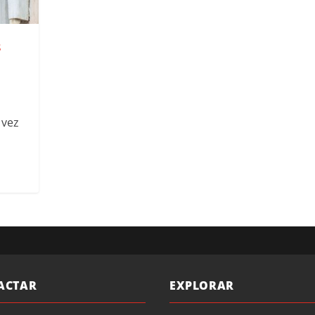
s
s
 vez
ACTAR
EXPLORAR