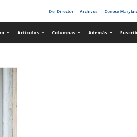
Del Director
Archivos
Conoce Marykno
vo
Artículos
Columnas
Además
Suscrí